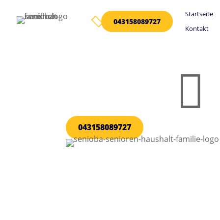
Startseite

043158089727
Kontakt

043158089727