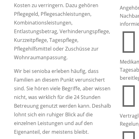
Kosten zu verringern. Dazu gehören
Angehör
Pflegegeld, Pflegesachleistungen,
Nachba
Kombinationsleistungen,
informi

Entlastungsbetrag, Verhinderungspflege,
Kurzzeitpflege, Tagespflege,
Pflegehilfsmittel oder Zuschüsse zur
Wohnraumanpassung.
Medika
Tagesab
Wir bei senioba erleben häufig, dass
bereitl
Familien an diesem Punkt verunsichert

sind. Sie hören viele Begriffe, aber wissen
nicht, was wirklich für die 24 Stunden
Betreuung genutzt werden kann. Deshalb
lohnt sich ein ruhiger Blick auf die
Vertragl
einzelnen Leistungen und auf den
Regelun
Eigenanteil, der meistens bleibt.