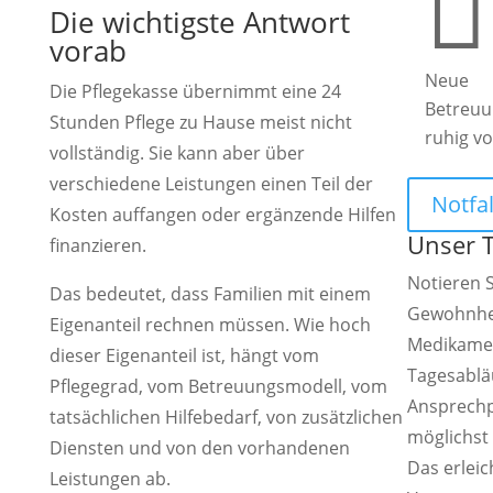

Die wichtigste Antwort
vorab
Neue
Die Pflegekasse übernimmt eine 24
Betreuu
Stunden Pflege zu Hause meist nicht
ruhig v
vollständig. Sie kann aber über
verschiedene Leistungen einen Teil der
Notfal
Kosten auffangen oder ergänzende Hilfen
Unser 
finanzieren.
Notieren S
Das bedeutet, dass Familien mit einem
Gewohnhe
Eigenanteil rechnen müssen. Wie hoch
Medikame
dieser Eigenanteil ist, hängt vom
Tagesablä
Pflegegrad, vom Betreuungsmodell, vom
Ansprechp
tatsächlichen Hilfebedarf, von zusätzlichen
möglichst
Diensten und von den vorhandenen
Das erleic
Leistungen ab.