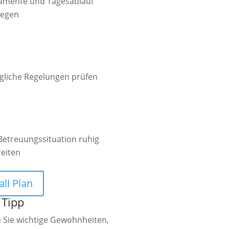
amente und Tagesablauf
legen

gliche Regelungen prüfen

Betreuungssituation ruhig
reiten
all Plan
 Tipp
 Sie wichtige Gewohnheiten,