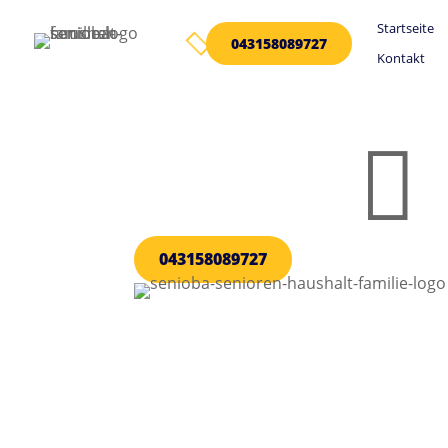
Startseite

043158089727
Kontakt

043158089727