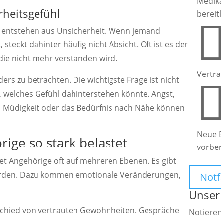
Medik
rheitsgefühl
bereit
n entstehen aus Unsicherheit. Wenn jemand
 steckt dahinter häufig nicht Absicht. Oft ist es der
die nicht mehr verstanden wird.
Vertra
ers zu betrachten. Die wichtigste Frage ist nicht
h, welches Gefühl dahinterstehen könnte. Angst,
 Müdigkeit oder das Bedürfnis nach Nähe können
Neue 
ge so stark belastet
vorbe
tet Angehörige oft auf mehreren Ebenen. Es gibt
erden. Dazu kommen emotionale Veränderungen,
Notf
Unser
schied von vertrauten Gewohnheiten. Gespräche
Notieren