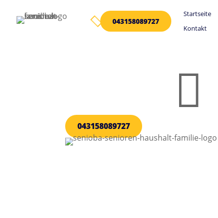
Startseite

043158089727
Kontakt

043158089727