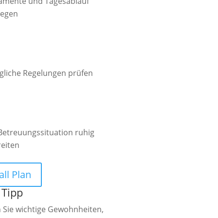
amente und Tagesablauf
legen

gliche Regelungen prüfen

Betreuungssituation ruhig
reiten
all Plan
 Tipp
 Sie wichtige Gewohnheiten,