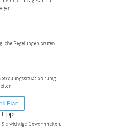
amente und Tagesablauf
legen

gliche Regelungen prüfen

Betreuungssituation ruhig
reiten
all Plan
 Tipp
 Sie wichtige Gewohnheiten,