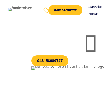
Startseite

043158089727
Kontakt

043158089727