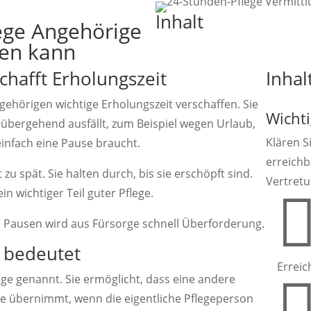
Inhalt
ege Angehörige
ten kann
chafft Erholungszeit
Inhal
ehörigen wichtige Erholungszeit verschaffen. Sie
Wichti
orübergehend ausfällt, zum Beispiel wegen Urlaub,
Klären Si
einfach eine Pause braucht.
erreichb
zu spät. Sie halten durch, bis sie erschöpft sind.
Vertretu
in wichtiger Teil guter Pflege.
e Pausen wird aus Fürsorge schnell Überforderung.
 bedeutet
Erreic
ge genannt. Sie ermöglicht, dass eine andere
ise übernimmt, wenn die eigentliche Pflegeperson