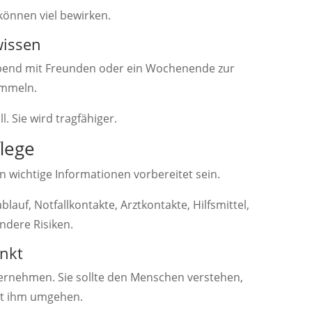
können viel bewirken.
wissen
Abend mit Freunden oder ein Wochenende zur
ammeln.
l. Sie wird tragfähiger.
flege
en wichtige Informationen vorbereitet sein.
uf, Notfallkontakte, Arztkontakte, Hilfsmittel,
dere Risiken.
unkt
bernehmen. Sie sollte den Menschen verstehen,
it ihm umgehen.