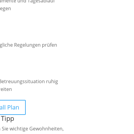
amente und Tagesablauf
legen

gliche Regelungen prüfen

Betreuungssituation ruhig
reiten
all Plan
 Tipp
 Sie wichtige Gewohnheiten,