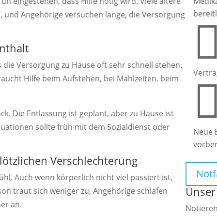
h eingestehen, dass Hilfe nötig wird. Viele ältere
Medik
bereit
, und Angehörige versuchen lange, die Versorgung
nthalt
ie Versorgung zu Hause oft sehr schnell stehen.
Vertra
ucht Hilfe beim Aufstehen, bei Mahlzeiten, beim
. Die Entlassung ist geplant, aber zu Hause ist
ituationen sollte früh mit dem Sozialdienst oder
Neue 
.
vorbe
lötzlichen Verschlechterung
Notf
hl. Auch wenn körperlich nicht viel passiert ist,
Unser
rson traut sich weniger zu, Angehörige schlafen
her an.
Notieren