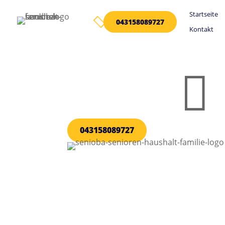
Startseite

043158089727
Kontakt

043158089727